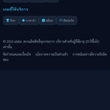
เกมที่ให้บริการ
กีฬา
บาคาร่า
สล็อต
อีสปอร์ต
© 2026 ufafat. สงวนลิขสิทธิ์ทุกประการ. บริการสำหรับผู้ที่มีอายุ 20 ปีขึ้นไป
เท่านั้น.
ข้อกำหนดและเงื่อนไข
นโยบายความเป็นส่วนตัว
การพนันอย่างมีความรับผิด
ชอบ