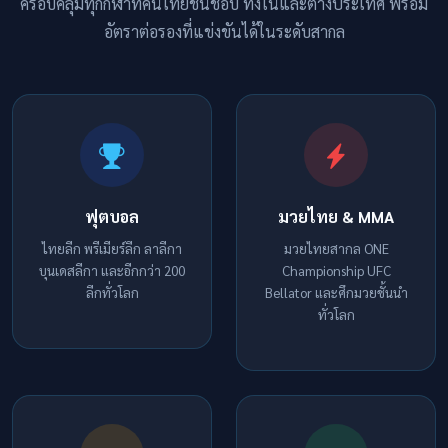
ครอบคลุมทุกกีฬาที่คนไทยชื่นชอบ ทั้งในและต่างประเทศ พร้อม
อัตราต่อรองที่แข่งขันได้ในระดับสากล
ฟุตบอล
มวยไทย & MMA
ไทยลีก พรีเมียร์ลีก ลาลีกา
มวยไทยสากล ONE
บุนเดสลีกา และอีกกว่า 200
Championship UFC
ลีกทั่วโลก
Bellator และศึกมวยชั้นนำ
ทั่วโลก