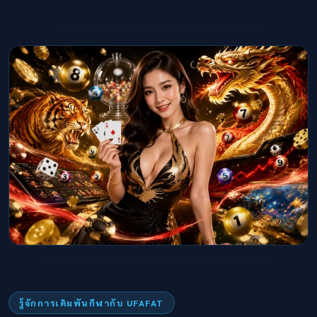
รู้จักการเดิมพันกีฬากับ UFAFAT