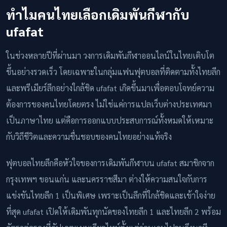
ทำไมคนไทยเลือกเดิมพันกีฬากับ
ufafat
ในช่วงหลายปีที่ผ่านมา วงการเดิมพันกีฬาออนไลน์ในไทยเติบโต
ขึ้นอย่างรวดเร็ว โดยเฉพาะในกลุ่มแฟนฟุตบอลที่ติดตามทั้งไทยลีก
และพรีเมียร์ลีกอย่างใกล้ชิด ufafat เกิดขึ้นมาเพื่อตอบโจทย์ความ
ต้องการของคนไทยโดยตรง ไม่ใช่แค่การแปลเว็บต่างประเทศมา
เป็นภาษาไทย แต่คือการออกแบบประสบการณ์ทั้งหมดให้เหมาะ
กับวิถีชีวิตและความชื่นชอบของคนไทยอย่างแท้จริง
ฟุตบอลไทยลีกคือหัวใจของการเดิมพันกีฬาบน ufafat สมาชิกจาก
กรุงเทพฯ ขอนแก่น และนครราชสีมา ต่างให้ความสนใจกับการ
แข่งขันไทยลีก 1 เป็นพิเศษ เพราะเป็นลีกที่ใกล้ชิดและเข้าใจง่าย
ที่สุด ufafat เปิดให้เดิมพันทุกนัดของไทยลีก 1 และไทยลีก 2 พร้อม