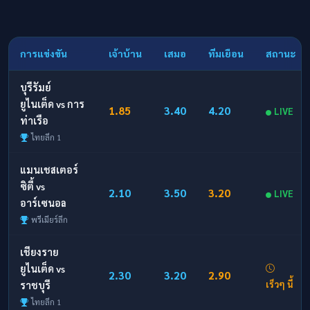
การแข่งขัน
เจ้าบ้าน
เสมอ
ทีมเยือน
สถานะ
บุรีรัมย์
ยูไนเต็ด vs การ
1.85
3.40
4.20
LIVE
ท่าเรือ
ไทยลีก 1
แมนเชสเตอร์
ซิตี้ vs
2.10
3.50
3.20
LIVE
อาร์เซนอล
พรีเมียร์ลีก
เชียงราย
ยูไนเต็ด vs
2.30
3.20
2.90
เร็วๆ นี้
ราชบุรี
ไทยลีก 1