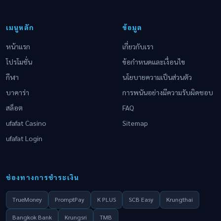
เมนูหลัก
ข้อมูล
หน้าแรก
เกี่ยวกับเรา
โปรโมชั่น
ข้อกำหนดและเงื่อนไข
กีฬา
นโยบายความเป็นส่วนตัว
บาคาร่า
การพนันอย่างมีความรับผิดชอบ
สล็อต
FAQ
ufafat Casino
Sitemap
ufafat Login
ช่องทางการชำระเงิน
TrueMoney
PromptPay
K PLUS
SCB Easy
Krungthai
Bangkok Bank
Krungsri
TMB